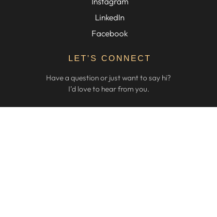
Instagram
LinkedIn
Facebook
LET’S CONNECT
Have a question or just want to say hi?
I’d love to hear from you.
CONTACT ME
© 2026 Annie Jomphe
. All rights reserved.
Privacy Policy
|
Terms & Conditions
Designed & Developed by
Katalyst Brand Management
.