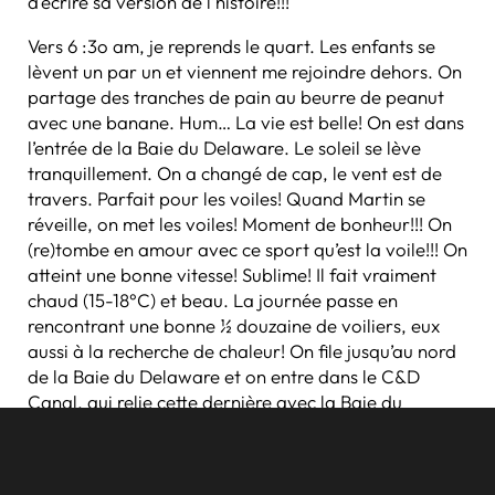
d’écrire sa version de l’histoire!!!
Vers 6 :3o am, je reprends le quart. Les enfants se
lèvent un par un et viennent me rejoindre dehors. On
partage des tranches de pain au beurre de peanut
avec une banane. Hum… La vie est belle! On est dans
l’entrée de la Baie du Delaware. Le soleil se lève
tranquillement. On a changé de cap, le vent est de
travers. Parfait pour les voiles! Quand Martin se
réveille, on met les voiles! Moment de bonheur!!! On
(re)tombe en amour avec ce sport qu’est la voile!!! On
atteint une bonne vitesse! Sublime! Il fait vraiment
chaud (15-18°C) et beau. La journée passe en
rencontrant une bonne ½ douzaine de voiliers, eux
aussi à la recherche de chaleur! On file jusqu’au nord
de la Baie du Delaware et on entre dans le C&D
Canal, qui relie cette dernière avec la Baie du
Chesapeake. Contre toute attente, la Baie du
Delaware est calme, peu venteuse et sans vague! On
arrive à Chesapeake City vers 16 :00, après 31