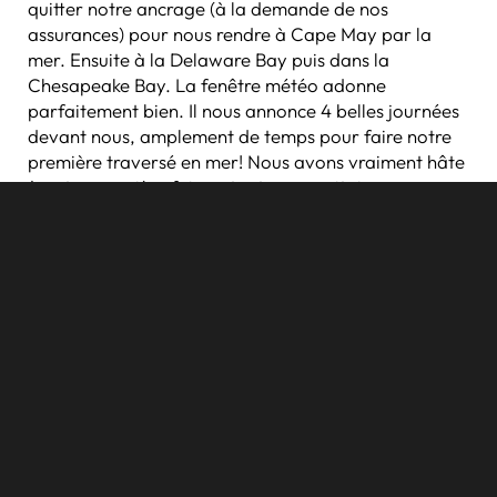
quitter notre ancrage (à la demande de nos
assurances) pour nous rendre à Cape May par la
mer. Ensuite à la Delaware Bay puis dans la
Chesapeake Bay. La fenêtre météo adonne
parfaitement bien. Il nous annonce 4 belles journées
devant nous, amplement de temps pour faire notre
première traversé en mer! Nous avons vraiment hâte
à notre première fois en tant que capitaine, avec
notre propre bateau, seul avec nous même! Nos
voiles sont prêtes, le frigo est plein et on a bien
hâte…
Ha oui, même la fée des dents a su nous trouver sur
notre voilier!
←
Le vent: un allié et une menace à la fois!
Première sortie en mer & Delaware Bay
→